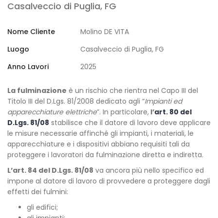
Casalveccio di Puglia, FG
Nome Cliente
Molino DE VITA
Luogo
Casalveccio di Puglia, FG
Anno Lavori
2025
La fulminazione
è un rischio che rientra nel Capo III del
Titolo III del D.Lgs. 81/2008 dedicato agli “
Impianti ed
apparecchiature elettriche
”. In particolare,
l’
art. 80 del
D.Lgs. 81/08
stabilisce che il datore di lavoro deve applicare
le misure necessarie affinché gli impianti, i materiali, le
apparecchiature e i dispositivi abbiano requisiti tali da
proteggere i lavoratori da fulminazione diretta e indiretta.
L’art. 84 del D.Lgs. 81/08
va ancora più nello specifico ed
impone al datore di lavoro di provvedere a proteggere dagli
effetti dei fulmini:
gli edifici;
gli impianti;