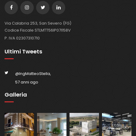
Via Calabria 253, San Severo (FG)
Codice Fiscale STLMTT56IP07I158V
P. IVA 02307310710
Ultimi Tweets
@IngMatteoStella,
57 anni ago
Galleria