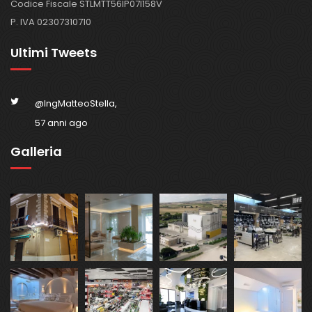
Codice Fiscale STLMTT56IP07I158V
P. IVA 02307310710
Ultimi Tweets
@IngMatteoStella,
57 anni ago
Galleria