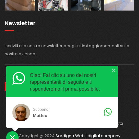
Newsletter
Iscriviti alla nostra newsletter per gli ultimi aggiornamenti sulla
nostra azienda
Ciao! Fai clic su uno dei nostri
rappresentanti di seguito e ti
risponderemo il prima possibile.
Supporto
Matteo
Home
Chi siamo
Servizi
Blog
Contatti
Copyright @ 2024
Sardigna Web | digital company