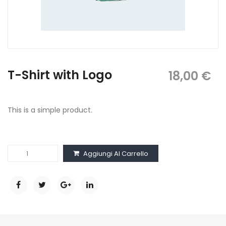
T-Shirt with Logo
18,00
€
This is a simple product.
T-
Aggiungi Al Carrello
Shirt
with
Logo
quantità