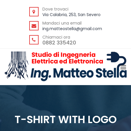
BACK
BACK
BACK
Dove trovaci
Via Calabria, 253, San Severo
AZIENDA
SERVIZI
IMPIANTISTICA
Mandaci una email
CHI SIAMO
AUTOMAZIONE
CHIAMATA INFER
ing.matteostella@gmail.com
Chiamaci ora
LA MIA STORIA
BASSA MEDIA TENSIONE
PERICOLO DI ESP
0882 335420
PARTNER
COMUNICAZIONE
TERMOREGOLAZI
RECENSIONI
CONSULENZE LEGALI
ELETTRICA
DOMOTICA
SICUREZZA
ENERGIE RINNOVABILI
PARAFULMINE
ILLUMINAZIONE
IMPIANTISTICA
T-SHIRT WITH LOGO
INFRASTRUTTURE DI RETE