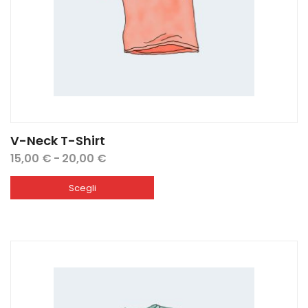
V-Neck T-Shirt
Fascia
15,00
€
-
20,00
€
di
prezzo:
Scegli
da
15,00 €
a
20,00 €