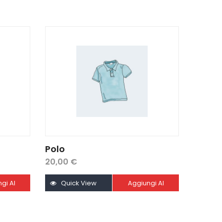
Polo
20,00
€
gi Al
Quick View
Aggiungi Al
ello
Carrello