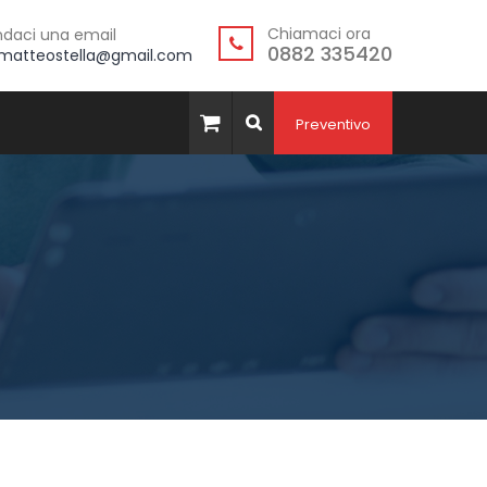
Chiamaci ora
daci una email
0882 335420
.matteostella@gmail.com
Preventivo