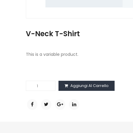
V-Neck T-Shirt
This is a variable product.
V-
Aggiungi Al Carrello
Neck
T-
Shirt
quantità