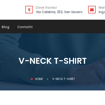
Dove trovaci
Man
Via Calabria, 253, San Severo
ing
Blog
Contatti
V-NECK T-SHIRT
HOME
V-NECK T-SHIRT