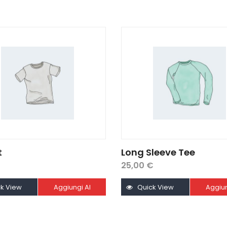
t
Long Sleeve Tee
25,00
€
k View
Aggiungi Al
Quick View
Aggiun
Carrello
Carr