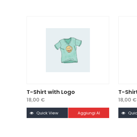
T-Shirt with Logo
T-Shir
18,00
€
18,00
€
Quick View
Aggiungi Al
Quic
Carrello