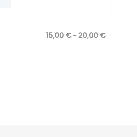
Fascia
15,00
€
-
20,00
€
di
prezzo:
da
15,00 €
a
20,00 €